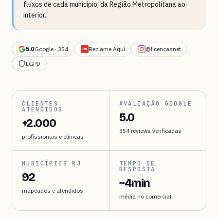
fluxos de cada município, da Região Metropolitana ao
interior.
Google · 354
Reclame Aqui
@licencasnet
5.0
RA
LGPD
CLIENTES
AVALIAÇÃO GOOGLE
ATENDIDOS
5.0
+2.000
354 reviews verificadas
profissionais e clínicas
MUNICÍPIOS RJ
TEMPO DE
RESPOSTA
92
~4min
mapeados e atendidos
média no comercial