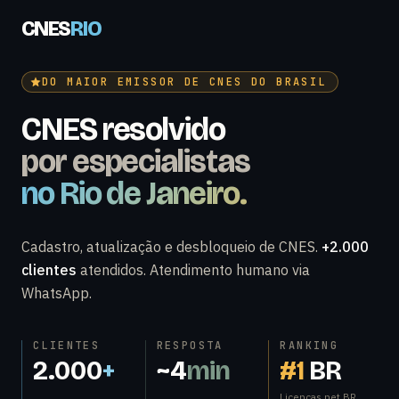
CNES
RIO
DO MAIOR EMISSOR DE CNES DO BRASIL
CNES resolvido
por especialistas
no Rio de Janeiro.
Cadastro, atualização e desbloqueio de CNES.
+2.000
clientes
atendidos. Atendimento humano via
WhatsApp.
CLIENTES
RESPOSTA
RANKING
2.000
+
~4
min
#1
BR
Licenças.net BR